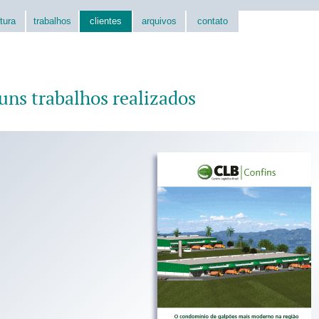
tura
trabalhos
clientes
arquivos
contato
uns trabalhos realizados