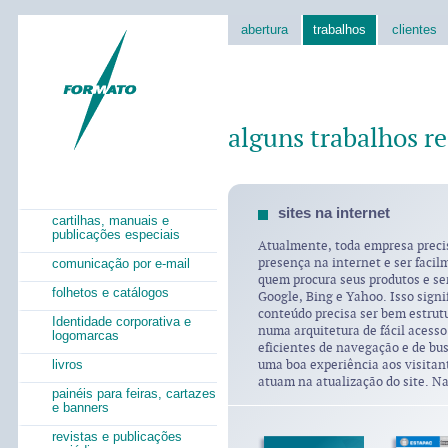
abertura
trabalhos
clientes
alguns trabalhos re
sites na internet
cartilhas, manuais e
publicações especiais
Atualmente, toda empresa preci
códigos html e css, trabalhamos d
presença na internet e ser facil
recomendações de organizações i
comunicação por e-mail
quem procura seus produtos e se
W3C. Utilizamos o framework J
folhetos e catálogos
Google, Bing e Yahoo. Isso signi
ações em Javascript, e fazemos uso 
conteúdo precisa ser bem estrut
para alguns banners ou anima
Identidade corporativa e
numa arquitetura de fácil aces
programação das ações no lado do 
logomarcas
eficientes de navegação e de busca. É preciso of
PHP acessando banco de dados MySQL. Procu
uma boa experiência aos visita
sempre nos manter atualizados 
livros
atuam na atualização do site. N
painéis para feiras, cartazes
e banners
revistas e publicações